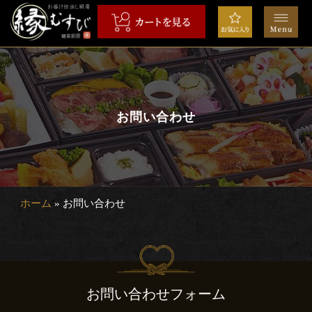
コ
ン
テ
ン
HOME
ツ
へ
弁
ス
お問い合わせ
当
キ
ッ
会
プ
席
ホーム
»
お問い合わせ
オ
ー
ド
お問い合わせフォーム