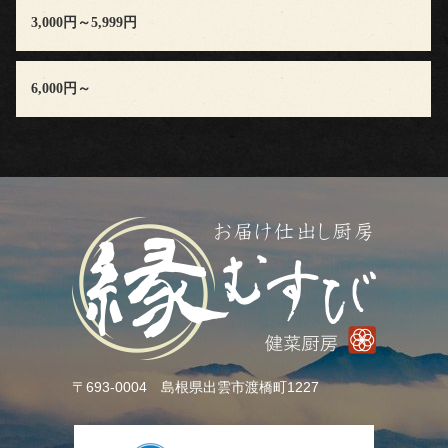
3,000円～5,999円
算
か
6,000円～
ら
選
ぶ
～
999
円
〒693-0004 島根県出雲市渡橋町1227
1,000
円