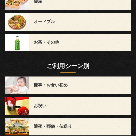
会席
会・
地
オードブル
域
の
お茶・その他
集
ご利用シーン別
ま
り
慶事・お食い初め
宴
お祝い
会・
大
通夜・葬儀・仏送り
皿