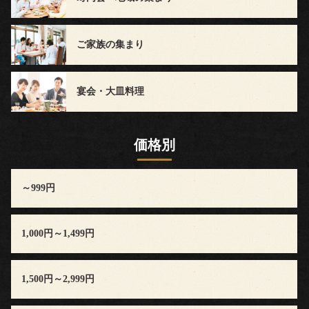
ー
ド
ご家族の集まり
ブ
ル
宴会・大皿料理
お
価格別
茶・
そ
～999円
の
1,000円～1,499円
他
1,500円～2,999円
ご
予