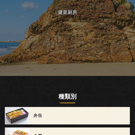
ト
健菜厨房
ご
家
族
の
集
ま
種類別
り
町
弁当
内