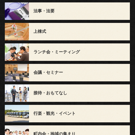
料
法事・法要
理
上棟式
種
類
ランチ会・ミーティング
弁
会議・セミナー
当
接待・おもてなし
会
席
行楽・観光・イベント
オ
町内会・地域の集まり