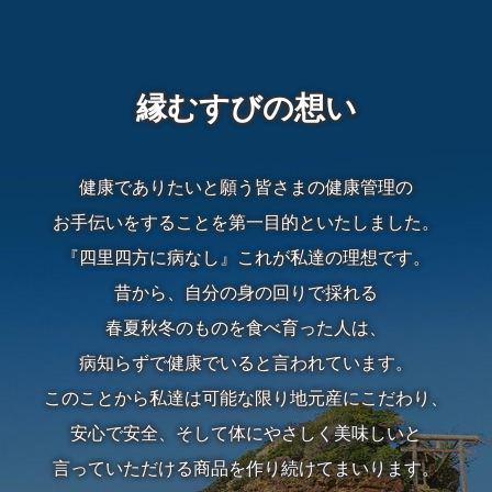
て
な
縁むすびの想い
し
行
健康でありたいと願う皆さまの健康管理の
お手伝いをすることを第一目的といたしました。
楽・
『四里四方に病なし』これが私達の理想です。
観
昔から、自分の身の回りで採れる
光・
春夏秋冬のものを食べ育った人は、
病知らずで健康でいると言われています。
イ
このことから私達は可能な限り地元産にこだわり、
ベ
安心で安全、そして体にやさしく美味しいと
ン
言っていただける商品を作り続けてまいります。