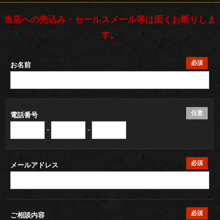
ブ
当店への売込み・セールスメール等は固くお断りしま
ル
す。
ご
必須
お名前
利
用
シ
任意
電話番号
-
-
ー
ン
必須
メールアドレス
こ
だ
必須
ご相談内容