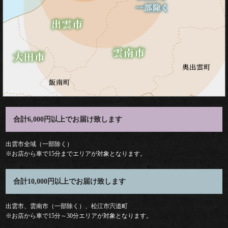
式
ラ
ン
チ
会・
ミ
合計6,000円以上でお届け致します
ー
出雲市全域（一部除く）
※お店から車で15分までエリアが対象となります。
テ
合計10,000円以上でお届け致します
ィ
ン
出雲市、雲南市（一部除く）、松江市宍道町
※お店から車で15分～30分エリアが対象となります。
グ