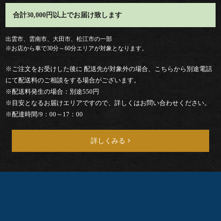
合計30,000円以上でお届け致します
会
出雲市、雲南市、大田市、松江市の一部
議・
※お店から車で30分～60分エリアが対象となります。
セ
※ご注文をお受けした後に 配送先が対象外の場合、こちらから別途電話
にて配送料のご相談をする場合がございます。
ミ
※配送料発生の場合：別途550円
※目安となるお届けエリアですので、詳しくはお問い合わせください。
ナ
※配達時間/9：00～17：00
ー
詳しくみる
接
待・
お
も