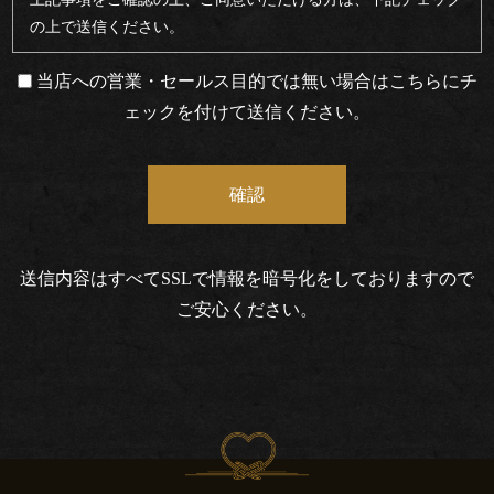
の上で送信ください。
法
当店への営業・セールス目的では無い場合はこちらにチ
ご
ェックを付けて送信ください。
利
用
シ
ー
送信内容はすべてSSLで情報を暗号化をしておりますので
ご安心ください。
ン
慶
事・
お