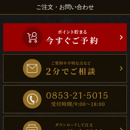
ご注文・お問い合わせ
食
い
初
め
お
祝
い
通
夜・
葬