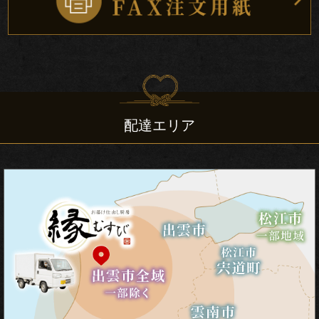
儀・
仏
送
り
配達エリア
法
事・
法
要
上
棟