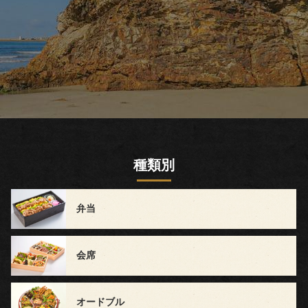
会
議・
セ
ミ
ナ
種類別
ー
弁当
接
待・
会席
お
も
オードブル