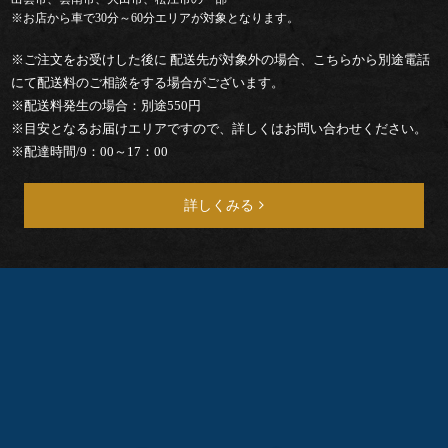
儀・
※お店から車で30分～60分エリアが対象となります。
仏
※ご注文をお受けした後に 配送先が対象外の場合、こちらから別途電話
にて配送料のご相談をする場合がございます。
送
※配送料発生の場合：別途550円
※目安となるお届けエリアですので、詳しくはお問い合わせください。
り
※配達時間/9：00～17：00
法
詳しくみる
事・
法
要
上
棟