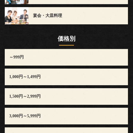
会・
地
宴会・大皿料理
域
価格別
の
集
～999円
ま
り
1,000円～1,499円
宴
1,500円～2,999円
会・
3,000円～5,999円
大
皿