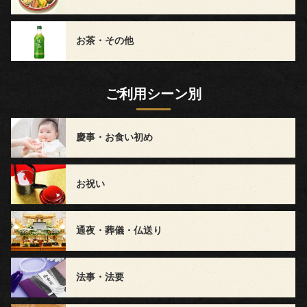
て
お茶・その他
な
し
ご利用シーン別
行
慶事・お食い初め
楽・
観
お祝い
光・
イ
通夜・葬儀・仏送り
ベ
法事・法要
ン