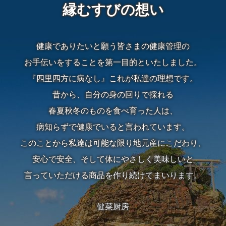
式
縁むすびの想い
ラ
健康でありたいと願う皆さまの健康管理の
ン
お手伝いをすることを第一目的といたしました。
チ
『四里四方に病なし』これが私達の理想です。
昔から、自分の身の回りで採れる
会・
春夏秋冬のものを食べ育った人は、
ミ
病知らずで健康でいると言われています。
ー
このことから私達は可能な限り地元産にこだわり、
安心で安全、そして体にやさしく美味しいと
テ
言っていただける商品を作り続けてまいります。
ィ
ン
健菜厨房
グ