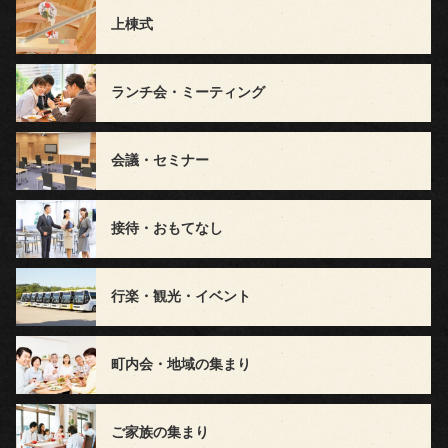
ト
上棟式
ご
ランチ会・ミーティング
家
族
会議・セミナー
の
接待・おもてなし
集
ま
行楽・観光・イベント
り
町内会・地域の集まり
町
内
ご家族の集まり