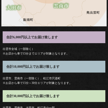
食
い
初
め
合計6,000円以上でお届け致します
お
出雲市全域（一部除く）
※お店から車で15分までエリアが対象となります。
祝
合計10,000円以上でお届け致します
い
出雲市、雲南市（一部除く）、松江市宍道町
通
※お店から車で15分～30分エリアが対象となります。
夜・
合計30,000円以上でお届け致します
葬
出雲市、雲南市、大田市、松江市の一部