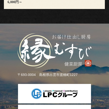
6,000円～
料
理
種
類
弁
当
〒693-0004 島根県出雲市渡橋町1227
会
席
オ