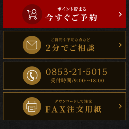
わ
り
配
達
エ
リ
ア・
ご
注
文
方