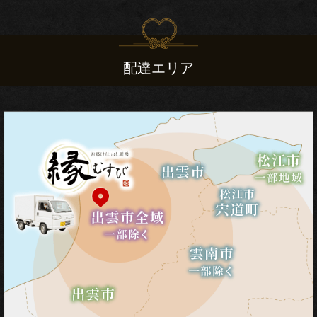
法
ご
配達エリア
利
用
シ
ー
ン
慶
事・
お