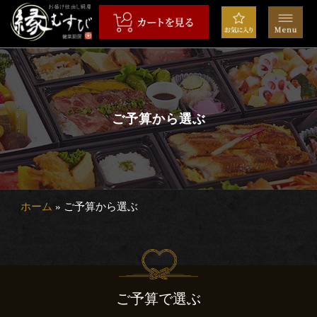
コ
ン
テ
ン
HOME
ツ
へ
弁
ス
ご予算から選ぶ
当
キ
ッ
会
プ
席
ホーム
»
ご予算から選ぶ
オ
ー
ド
ご予算で選ぶ