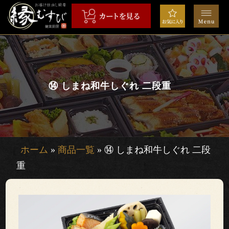
コ
ン
テ
ン
HOME
ツ
へ
弁
ス
⑭ しまね和牛しぐれ 二段重
当
キ
ッ
会
プ
席
ホーム
»
商品一覧
»
⑭ しまね和牛しぐれ 二段
重
オ
ー
ド