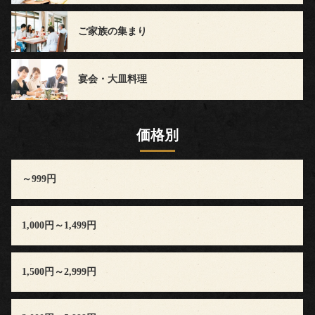
声
ご家族の集まり
news
宴会・大皿料理
blog
お
価格別
問
～999円
い
合
1,000円～1,499円
わ
せ
1,500円～2,999円
会