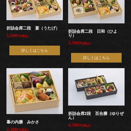
食
い
折詰会席二段 宴（うたげ）
初
折詰会席二段 日和（ひよ
り）
5,500
円(税込)
3,500
め
円(税込)
詳しくはこちら
詳しくはこちら
お
祝
い
通
夜・
折詰会席2段 百合膳（ゆりぜ
ん）
幕の内膳 みかさ
葬
4,500
円(税込)
2,300
円(税込)