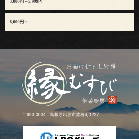
3,000円～5,999円
社
6,000円～
概
要
よ
く
あ
る
ご
〒693-0004 島根県出雲市渡橋町1227
質
問