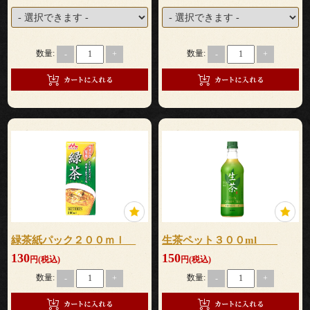
式
ラ
数量:
数量:
-
+
-
+
ン
チ
会・
ミ
ー
テ
緑茶紙パック２００ｍｌ
生茶ペット３００ml
ィ
130
150
円(税込)
円(税込)
ン
数量:
数量:
-
+
-
+
グ