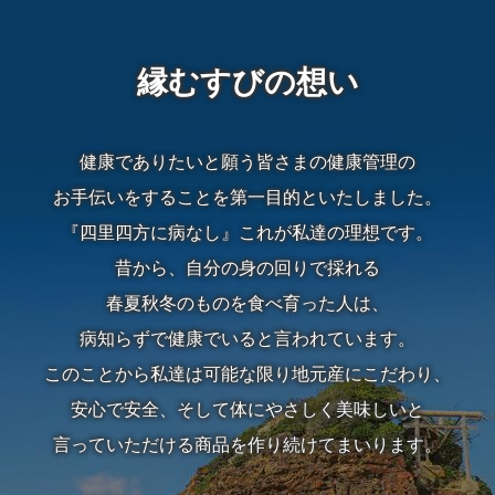
算
縁むすびの想い
か
ら
健康でありたいと願う皆さまの健康管理の
選
お手伝いをすることを第一目的といたしました。
ぶ
『四里四方に病なし』これが私達の理想です。
昔から、自分の身の回りで採れる
～
春夏秋冬のものを食べ育った人は、
999
病知らずで健康でいると言われています。
このことから私達は可能な限り地元産にこだわり、
円
安心で安全、そして体にやさしく美味しいと
1,000
言っていただける商品を作り続けてまいります。
円