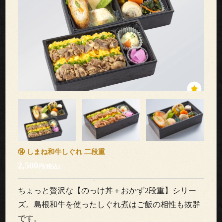
ブ
ル
ご
利
用
シ
ー
⑭ しまね和牛しぐれ 二段重
ン
2,500
円(税込)
こ
ちょっと贅沢な【のっけ丼＋おかず2段重】シリー
だ
ズ。島根和牛を使ったしぐれ煮はご飯の相性も抜群
です。