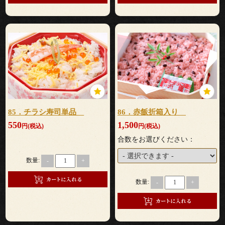
会
議・
セ
ミ
ナ
85．チラシ寿司単品
86．赤飯折箱入り
550
1,500
円(税込)
円(税込)
ー
合数をお選びください：
接
数量:
-
+
待・
数量:
-
+
お
も