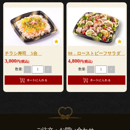
て
な
し
行
チラシ寿司 5合
98．ローストビーフサラダ
3,000
4,800
楽・
円(税込)
円(税込)
数量:
数量:
-
+
-
+
観
光・
イ
ベ
ン