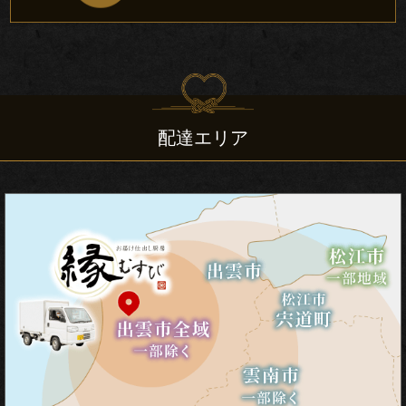
会・
地
域
の
配達エリア
集
ま
り
宴
会・
大
皿