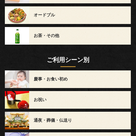
～
オードブル
5,999
円
お茶・その他
6,000
ご利用シーン別
円
～
慶事・お食い初め
ラ
お祝い
ン
キ
通夜・葬儀・仏送り
ン