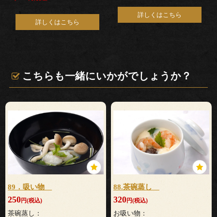
儀・
詳しくはこちら
詳しくはこちら
仏
送
り
こちらも一緒にいかがでしょうか？
法
事・
法
要
上
89．吸い物
88.茶碗蒸し
250
320
円(税込)
円(税込)
棟
茶碗蒸し：
お吸い物：