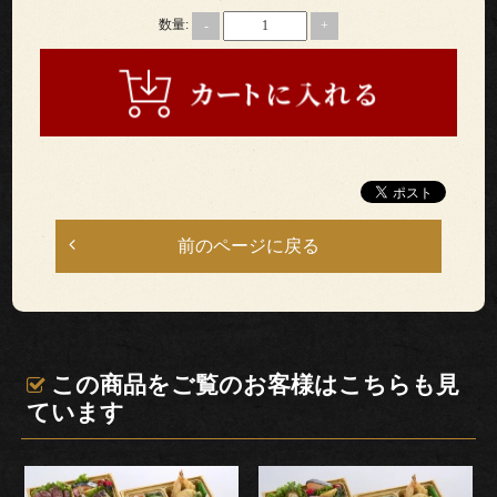
数量:
-
+
法
ご
利
用
シ
前のページに戻る
ー
ン
この商品をご覧のお客様はこちらも見
慶
ています
事・
お