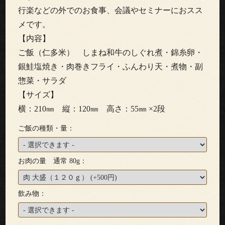
わ
行楽などの外でのお食事、会議やセミナーにおスス
り
メです。
【内容】
配
ご飯（仁多米） しまね和牛のしぐれ煮・錦糸卵・
銀鮭塩焼き・肉巻きフライ・ふんわり天・煮物・副
達
惣菜・サラダ
エ
【サイズ】
横：210㎜ 縦：120㎜ 高さ：55㎜ ×2段
リ
ご飯の種類・量：
ア・
ご
お肉の量 通常 80g：
注
飲み物：
文
方