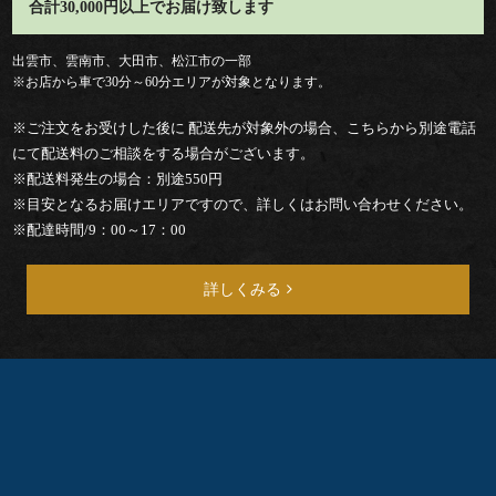
ー
合計30,000円以上でお届け致します
ド
出雲市、雲南市、大田市、松江市の一部
※お店から車で30分～60分エリアが対象となります。
ブ
※ご注文をお受けした後に 配送先が対象外の場合、こちらから別途電話
ル
にて配送料のご相談をする場合がございます。
※配送料発生の場合：別途550円
お
※目安となるお届けエリアですので、詳しくはお問い合わせください。
※配達時間/9：00～17：00
茶・
詳しくみる
そ
の
他
ご
予