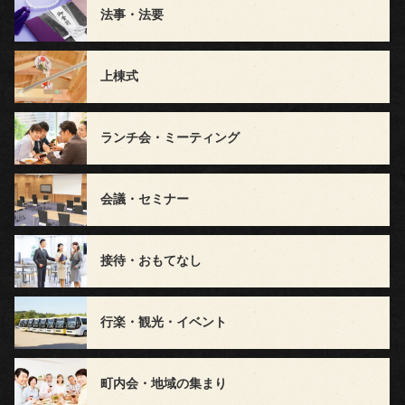
法事・法要
グ
お
上棟式
気
ランチ会・ミーティング
に
入
会議・セミナー
り
接待・おもてなし
お
客
行楽・観光・イベント
様
の
町内会・地域の集まり