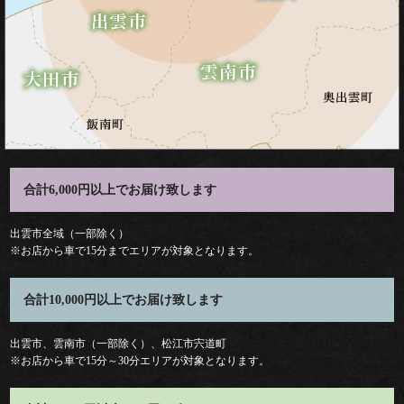
料
理
種
類
合計6,000円以上でお届け致します
弁
出雲市全域（一部除く）
当
※お店から車で15分までエリアが対象となります。
会
合計10,000円以上でお届け致します
席
出雲市、雲南市（一部除く）、松江市宍道町
※お店から車で15分～30分エリアが対象となります。
オ