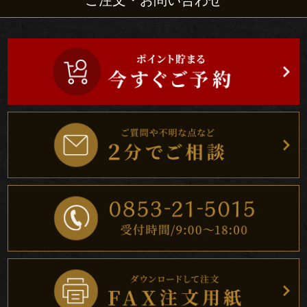
ご注文・お問い合わせ
ト
ご
家
族
の
集
ま
り
町
内