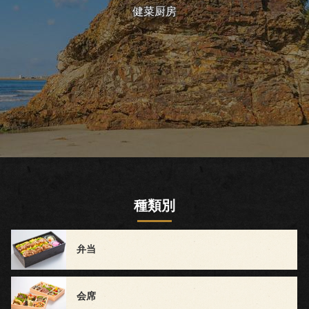
健菜厨房
～
1,499
円
1,500
円
～
種類別
2,999
円
弁当
3,000
会席
円