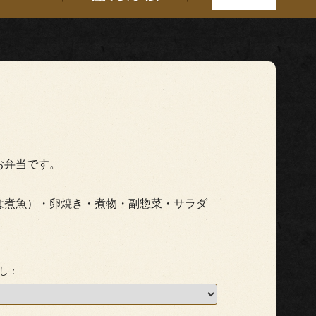
弁当
お弁当です。
は煮魚）・卵焼き・煮物・副惣菜・サラダ
し：