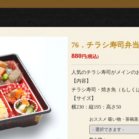
76．チラシ寿司
880
円(税込)
人気のチラシ寿司がメインの
【内容】
チラシ寿司・焼き魚（もしく
【サイズ】
横230：縦195：高さ50
おススメ 吸い物・茶碗蒸