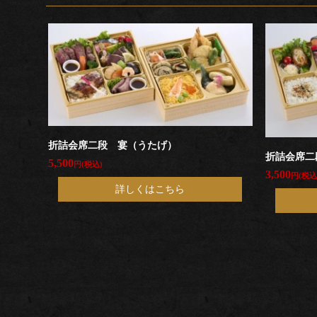
折詰会席二段 宴（うたげ）
折詰会席二
5,500
円(税込)
3,500
円(税込
詳しくはこちら