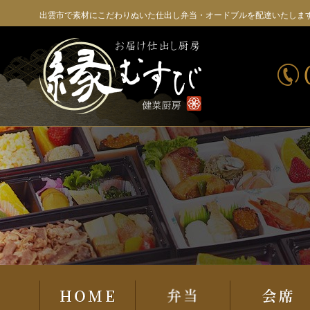
コ
出雲市で素材にこだわりぬいた仕出し弁当・オードブルを配達いたしま
ン
テ
ン
ツ
へ
ス
キ
ッ
プ