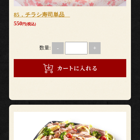
85．チラシ寿司単品
550
円(税込)
数量:
-
+