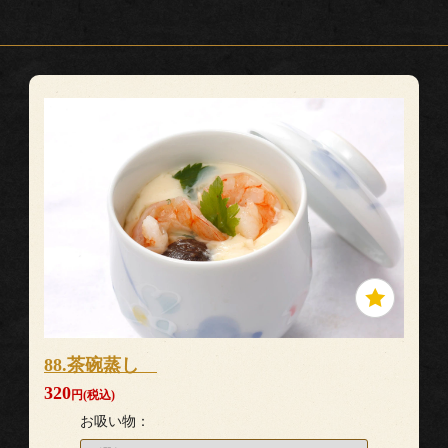
88.茶碗蒸し
320
円(税込)
お吸い物：