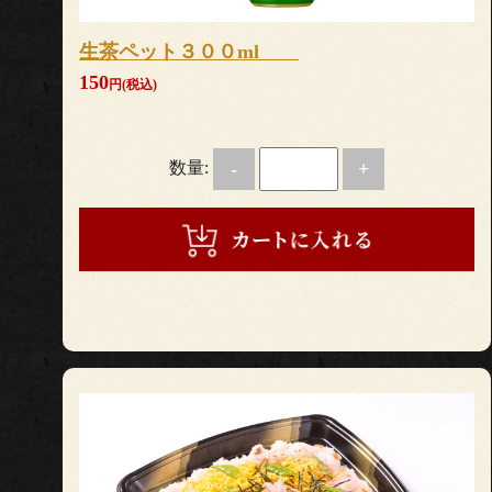
生茶ペット３００ml
150
円(税込)
数量:
-
+