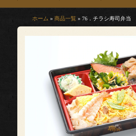
ホーム
»
商品一覧
»
76．チラシ寿司弁当