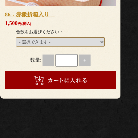
86．赤飯折箱入り
1,500
円(税込)
合数をお選びください：
数量:
-
+