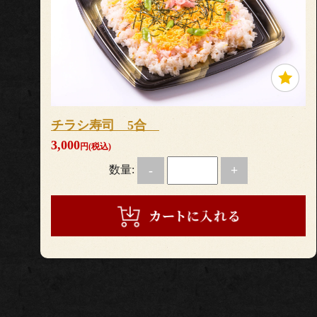
チラシ寿司 5合
3,000
円(税込)
数量:
-
+