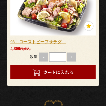
98．ローストビーフサラダ
4,800
円(税込)
数量:
-
+