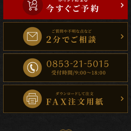
ト
ご
家
族
の
集
ま
り
町
内