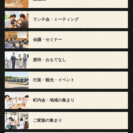
グ
ランチ会・ミーティング
お
気
会議・セミナー
に
接待・おもてなし
入
り
行楽・観光・イベント
お
町内会・地域の集まり
客
様
ご家族の集まり
の