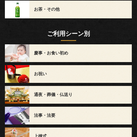
～
お茶・その他
5,999
ご利用シーン別
円
6,000
慶事・お食い初め
円
お祝い
～
ラ
通夜・葬儀・仏送り
ン
法事・法要
キ
ン
上棟式