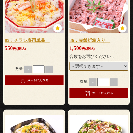
会
議・
セ
85．チラシ寿司単品
86．赤飯折箱入り
550
1,500
円(税込)
円(税込)
ミ
合数をお選びください：
ナ
数量:
-
+
ー
数量:
-
+
接
待・
お
も