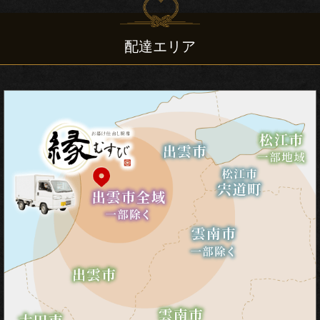
会・
地
配達エリア
域
の
集
ま
り
宴
会・
大
皿