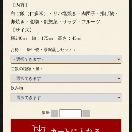
わ
【内容】
り
白ご飯（仁多米）・サバ塩焼き・肉団子・揚げ物・
卵焼き・煮物・副惣菜・サラダ・フルーツ
配
【サイズ】
横240㎜ 縦：175㎜ 高さ：45㎜
達
お得！！吸い物・茶碗蒸しセット：
エ
リ
ご飯の種類・量：
ア・
飲み物：
ご
注
数量:
-
+
文
方