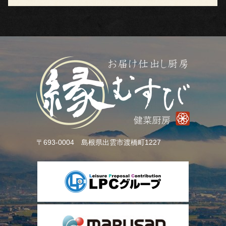
社
概
要
よ
く
あ
〒693-0004 島根県出雲市渡橋町1227
る
ご
質
問