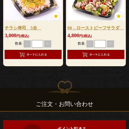
て
な
チラシ寿司 5合
98．ローストビーフサラダ
し
3,000
4,800
円(税込)
円(税込)
数量:
数量:
-
+
-
+
行
楽・
観
光・
イ
ご注文・お問い合わせ
ベ
ン