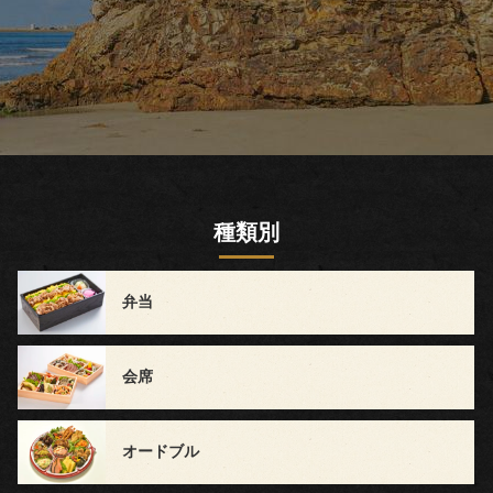
～
1,499
円
1,500
種類別
円
～
弁当
2,999
円
会席
3,000
オードブル
円