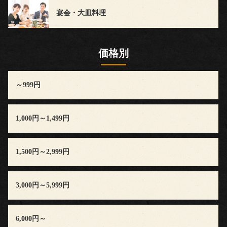
声
宴会・大皿料理
news
価格別
blog
～999円
お
問
1,000円～1,499円
い
1,500円～2,999円
合
わ
3,000円～5,999円
せ
6,000円～
会