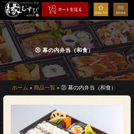
コ
ン
テ
ン
HOME
ツ
へ
弁
ス
㉛ 幕の内弁当（和食）
当
キ
ッ
会
プ
席
ホーム
»
商品一覧
»
㉛ 幕の内弁当（和食）
オ
ー
ド