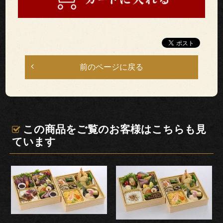
法
ご
利
前のページに戻る
用
シ
ー
この商品をご覧のお客様はこちらも見
ています
ン
慶
事・
お