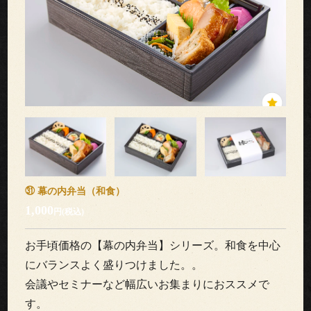
ブ
ル
ご
利
用
シ
ー
㉛ 幕の内弁当（和食）
1,000
円(税込)
ン
お手頃価格の【幕の内弁当】シリーズ。和食を中心
こ
にバランスよく盛りつけました。。
だ
会議やセミナーなど幅広いお集まりにおススメで
す。