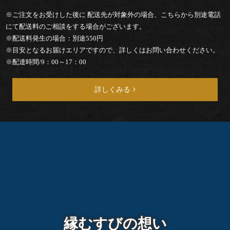
ー
※ご注文をお受けした後に 配送先が対象外の場合、こちらから別途電話
ド
にて配送料のご相談をする場合がございます。
※配送料発生の場合：別途550円
ブ
※目安となるお届けエリアですので、詳しくはお問い合わせください。
※配達時間/9：00～17：00
ル
詳しくみる
お
茶・
そ
の
他
ご
縁むすびの想い
予