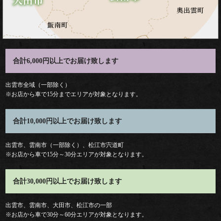
料
理
合計6,000円以上でお届け致します
種
類
出雲市全域（一部除く）
※お店から車で15分までエリアが対象となります。
弁
合計10,000円以上でお届け致します
当
出雲市、雲南市（一部除く）、松江市宍道町
※お店から車で15分～30分エリアが対象となります。
会
席
合計30,000円以上でお届け致します
オ
出雲市、雲南市、大田市、松江市の一部
※お店から車で30分～60分エリアが対象となります。