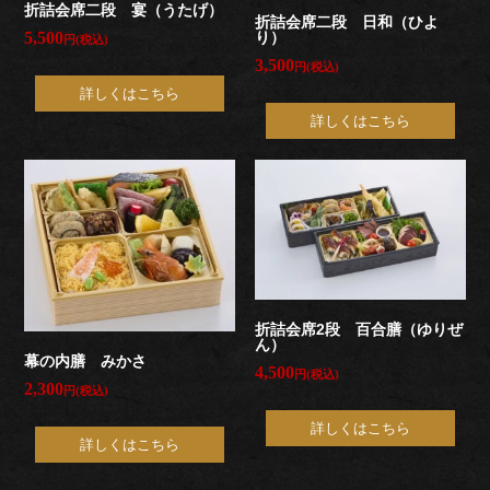
折詰会席二段 宴（うたげ）
折詰会席二段 日和（ひよ
食
り）
5,500
円(税込)
3,500
円(税込)
い
詳しくはこちら
初
詳しくはこちら
め
お
祝
い
折詰会席2段 百合膳（ゆりぜ
ん）
幕の内膳 みかさ
通
4,500
円(税込)
2,300
円(税込)
夜・
詳しくはこちら
詳しくはこちら
葬