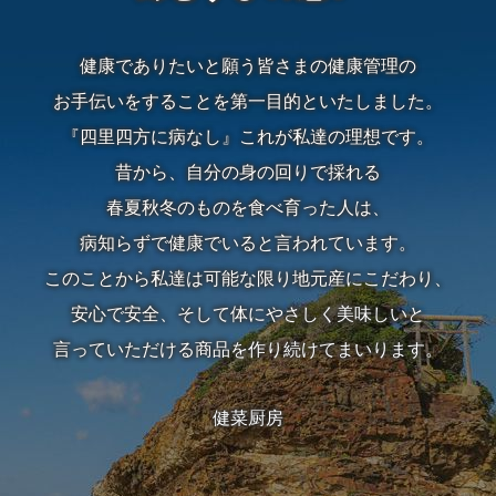
算
健康でありたいと願う皆さまの健康管理の
か
お手伝いをすることを第一目的といたしました。
『四里四方に病なし』これが私達の理想です。
ら
昔から、自分の身の回りで採れる
選
春夏秋冬のものを食べ育った人は、
ぶ
病知らずで健康でいると言われています。
このことから私達は可能な限り地元産にこだわり、
～
安心で安全、そして体にやさしく美味しいと
999
言っていただける商品を作り続けてまいります。
円
健菜厨房
1,000
円