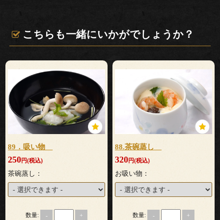
儀・
仏
こちらも一緒にいかがでしょうか？
送
り
法
事・
法
89．吸い物
88.茶碗蒸し
要
250
320
円(税込)
円(税込)
茶碗蒸し：
お吸い物：
上
棟
数量:
数量:
-
+
-
+