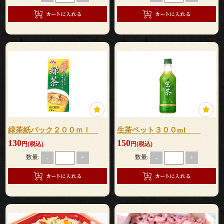
式
ラ
ン
チ
会・
ミ
緑茶紙パック２００ｍｌ
生茶ペット３００ml
ー
130
150
円(税込)
円(税込)
数量:
数量:
テ
-
+
-
+
ィ
ン
グ