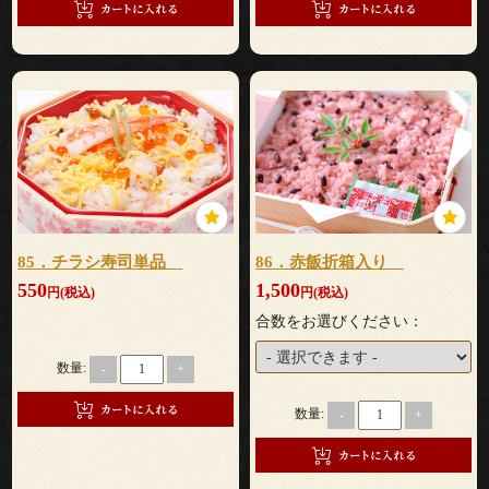
会
議・
セ
ミ
ナ
85．チラシ寿司単品
86．赤飯折箱入り
ー
550
1,500
円(税込)
円(税込)
合数をお選びください：
接
数量:
-
+
待・
数量:
-
+
お
も