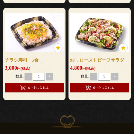
て
な
し
行
チラシ寿司 5合
98．ローストビーフサラダ
楽・
3,000
4,800
円(税込)
円(税込)
観
数量:
数量:
-
+
-
+
光・
イ
ベ
ン