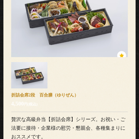
ブ
ル
ご
利
用
シ
ー
折詰会席2段 百合膳（ゆりぜん）
ン
4,500
円(税込)
こ
贅沢な高級弁当【折詰会席】シリーズ。お祝い・ご
だ
法要に接待・企業様の慰労・懇親会、各種集まりに
おススメです。