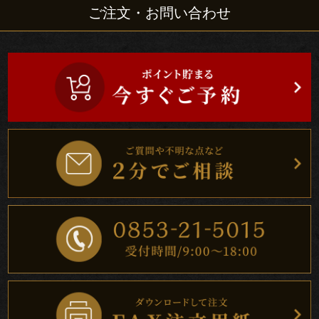
ト
ご注文・お問い合わせ
ご
家
族
の
集
ま
り
町
内