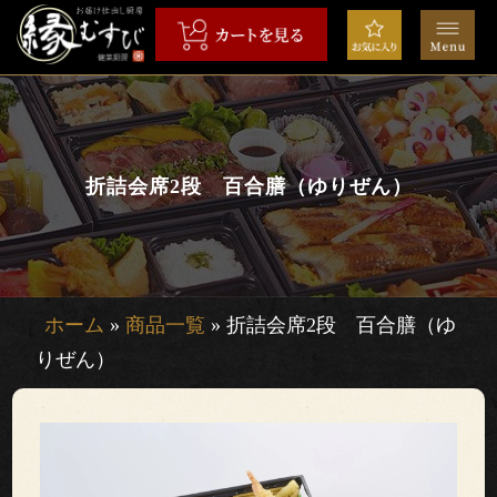
コ
ン
テ
ン
HOME
ツ
へ
弁
ス
折詰会席2段 百合膳（ゆりぜん）
当
キ
ッ
会
プ
席
ホーム
»
商品一覧
»
折詰会席2段 百合膳（ゆ
りぜん）
オ
ー
ド