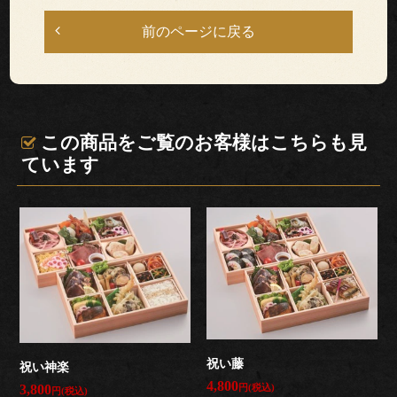
法
前のページに戻る
ご
利
この商品をご覧のお客様はこちらも見
用
ています
シ
ー
ン
慶
事・
祝い藤
祝い神楽
お
4,800
円(税込)
3,800
円(税込)