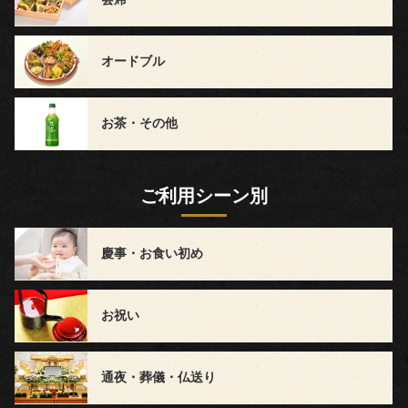
～
オードブル
5,999
円
お茶・その他
6,000
円
ご利用シーン別
～
慶事・お食い初め
ラ
ン
お祝い
キ
通夜・葬儀・仏送り
ン