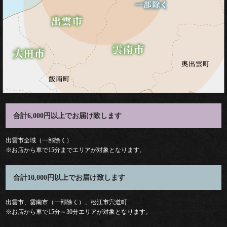
料
理
種
類
弁
合計6,000円以上でお届け致します
当
出雲市全域（一部除く）
※お店から車で15分までエリアが対象となります。
会
合計10,000円以上でお届け致します
席
出雲市、雲南市（一部除く）、松江市宍道町
オ
※お店から車で15分～30分エリアが対象となります。