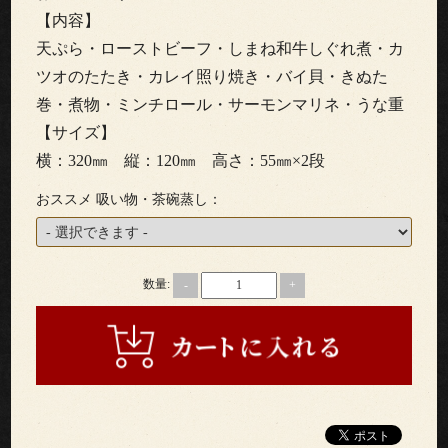
わ
【内容】
り
天ぷら・ローストビーフ・しまね和牛しぐれ煮・カ
ツオのたたき・カレイ照り焼き・バイ貝・きぬた
配
巻・煮物・ミンチロール・サーモンマリネ・うな重
【サイズ】
達
横：320㎜ 縦：120㎜ 高さ：55㎜×2段
エ
おススメ 吸い物・茶碗蒸し：
リ
ア・
数量:
-
+
ご
注
文
方