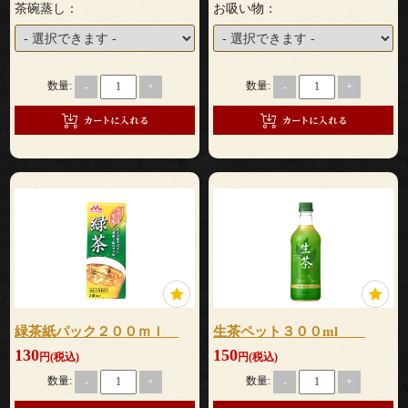
式
茶碗蒸し：
お吸い物：
ラ
数量:
数量:
-
+
-
+
ン
チ
会・
ミ
ー
テ
ィ
緑茶紙パック２００ｍｌ
生茶ペット３００ml
130
150
円(税込)
円(税込)
ン
数量:
数量:
-
+
-
+
グ