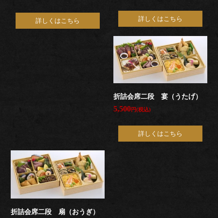
食
詳しくはこちら
詳しくはこちら
い
初
め
折詰会席二段 宴（うたげ）
お
5,500
円(税込)
祝
詳しくはこちら
い
通
夜・
葬
折詰会席二段 扇（おうぎ）