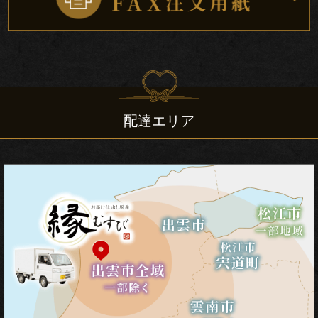
会・
地
域
の
配達エリア
集
ま
り
宴
会・
大
皿