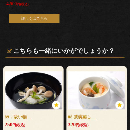
4,500
儀・
円(税込)
仏
詳しくはこちら
送
り
こちらも一緒にいかがでしょうか？
法
事・
法
要
上
89．吸い物
88.茶碗蒸し
棟
250
320
円(税込)
円(税込)