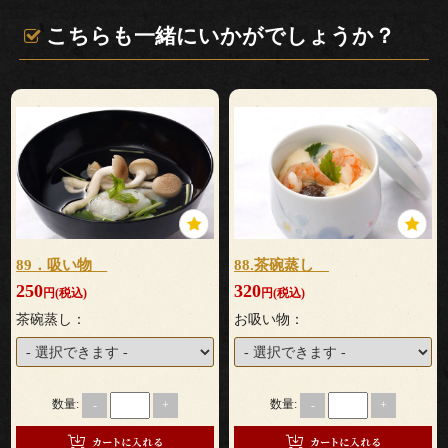
儀・
こちらも一緒にいかがでしょうか？
仏
送
り
法
事・
89．吸い物
88.茶碗蒸し
法
250
320
円(税込)
円(税込)
茶碗蒸し：
お吸い物：
要
上
数量:
数量:
-
+
-
+
棟