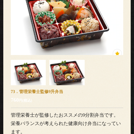
ブ
ル
ご
利
用
シ
ー
73．管理栄養士監修9升弁当
ン
760
円(税込)
こ
管理栄養士が監修したおススメの9分割弁当です。
だ
栄養バランスが考えられた健康向け弁当になってい
ます。