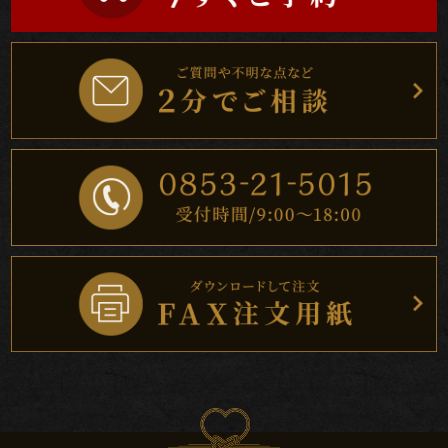
ト
ご
家
族
の
集
ま
り
町
内