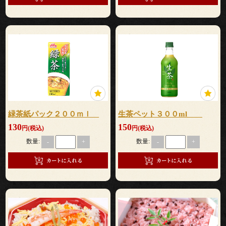
式
ラ
ン
チ
会・
緑茶紙パック２００ｍｌ
生茶ペット３００ml
ミ
130
150
円(税込)
円(税込)
ー
数量:
数量:
-
+
-
+
テ
ィ
ン
グ