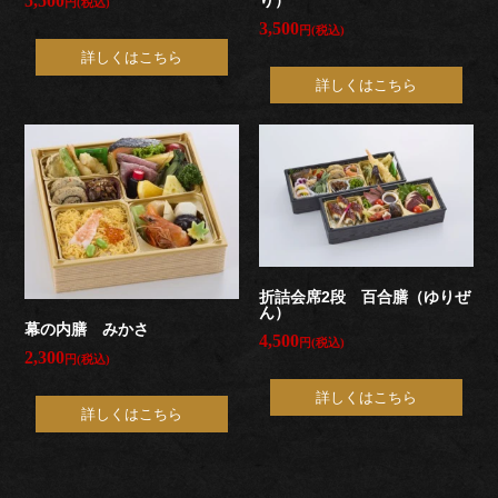
り）
5,500
円(税込)
食
3,500
円(税込)
詳しくはこちら
い
詳しくはこちら
初
め
お
祝
折詰会席2段 百合膳（ゆりぜ
ん）
い
幕の内膳 みかさ
4,500
円(税込)
2,300
円(税込)
通
詳しくはこちら
詳しくはこちら
夜・
葬