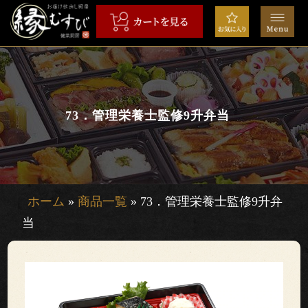
コ
ン
テ
ン
HOME
ツ
へ
弁
ス
73．管理栄養士監修9升弁当
当
キ
ッ
会
プ
席
ホーム
»
商品一覧
»
73．管理栄養士監修9升弁
当
オ
ー
ド