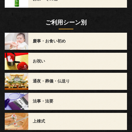
～
5,999
ご利用シーン別
円
慶事・お食い初め
6,000
お祝い
円
～
通夜・葬儀・仏送り
ラ
法事・法要
ン
キ
上棟式
ン