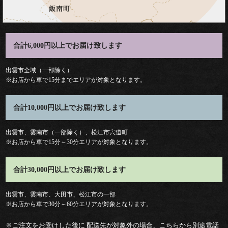
料
理
合計6,000円以上でお届け致します
種
出雲市全域（一部除く）
※お店から車で15分までエリアが対象となります。
類
合計10,000円以上でお届け致します
弁
出雲市、雲南市（一部除く）、松江市宍道町
当
※お店から車で15分～30分エリアが対象となります。
会
合計30,000円以上でお届け致します
席
出雲市、雲南市、大田市、松江市の一部
※お店から車で30分～60分エリアが対象となります。
オ
※ご注文をお受けした後に 配送先が対象外の場合、こちらから別途電話