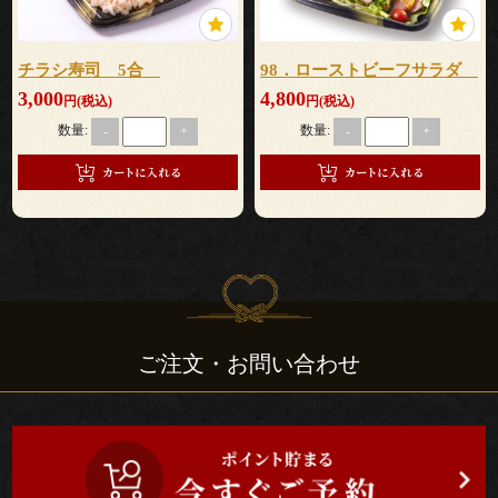
て
チラシ寿司 5合
98．ローストビーフサラダ
な
3,000
4,800
円(税込)
円(税込)
し
数量:
数量:
-
+
-
+
行
楽・
観
光・
ご注文・お問い合わせ
イ
ベ
ン