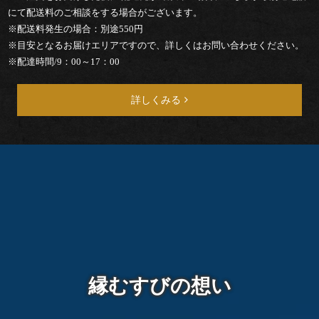
ー
にて配送料のご相談をする場合がございます。
※配送料発生の場合：別途550円
ド
※目安となるお届けエリアですので、詳しくはお問い合わせください。
※配達時間/9：00～17：00
ブ
ル
詳しくみる
お
茶・
そ
の
他
縁むすびの想い
ご
予