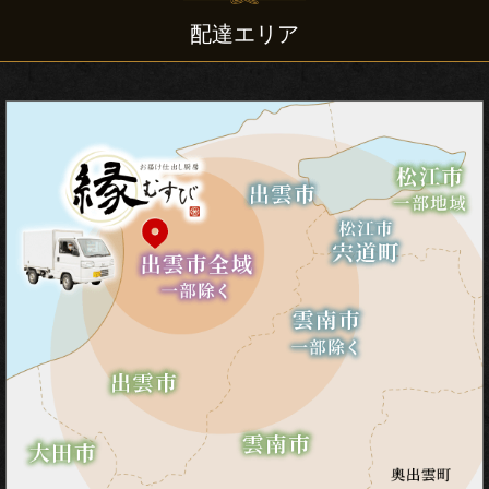
会・
配達エリア
地
域
の
集
ま
り
宴
会・
大
皿