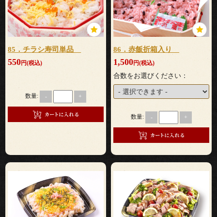
会
議・
85．チラシ寿司単品
86．赤飯折箱入り
550
1,500
セ
円(税込)
円(税込)
合数をお選びください：
ミ
数量:
-
+
ナ
数量:
-
+
ー
接
待・
お
も