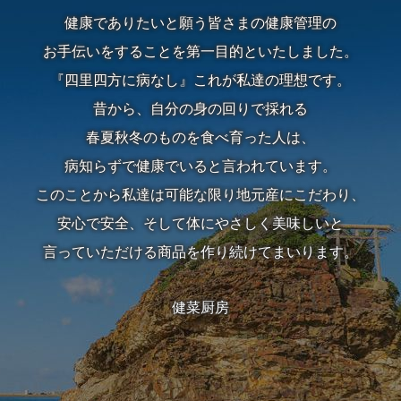
健康でありたいと願う皆さまの健康管理の
算
お手伝いをすることを第一目的といたしました。
か
『四里四方に病なし』これが私達の理想です。
昔から、自分の身の回りで採れる
ら
春夏秋冬のものを食べ育った人は、
選
病知らずで健康でいると言われています。
ぶ
このことから私達は可能な限り地元産にこだわり、
安心で安全、そして体にやさしく美味しいと
～
言っていただける商品を作り続けてまいります。
999
健菜厨房
円
1,000
円