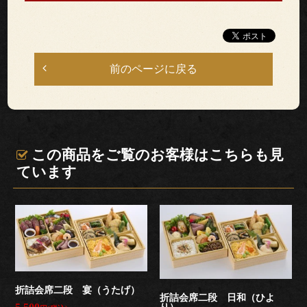
法
ご
前のページに戻る
利
用
シ
この商品をご覧のお客様はこちらも見
ています
ー
ン
慶
事・
折詰会席二段 宴（うたげ）
お
折詰会席二段 日和（ひよ