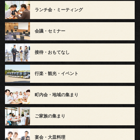
グ
ランチ会・ミーティング
お
会議・セミナー
気
に
接待・おもてなし
入
行楽・観光・イベント
り
お
町内会・地域の集まり
客
ご家族の集まり
様
の
宴会・大皿料理