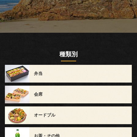
～
1,499
円
1,500
種類別
円
弁当
～
2,999
会席
円
オードブル
3,000
円
お茶・その他