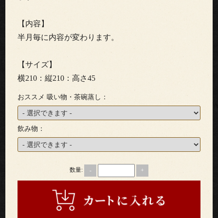
わ
り
【内容】
半月毎に内容が変わります。
配
【サイズ】
達
横210：縦210：高さ45
エ
おススメ 吸い物・茶碗蒸し：
リ
ア・
飲み物：
ご
注
数量:
-
+
文
方