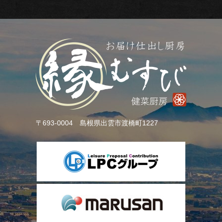
社
概
要
よ
く
〒693-0004 島根県出雲市渡橋町1227
あ
る
ご
質
問