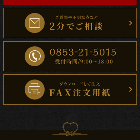
儀・
仏
送
り
法
事・
法
要
上
棟