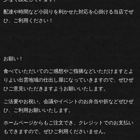
わ
配達や時間など小回りを利かせた対応を心掛ける当店でぜ
り
ひ、ご利用ください！
配
達
エ
お願い！
リ
食べていただいてのご感想やご指摘などいただけますとよ
りよい出雲地域の仕出し屋になっていきますので、ぜひぜ
ア・
ひご意見いただきますようお願いいたします。
ご
ご法要やお祝い、会議やイベントのお弁当や折などぜひぜ
注
ひ、ご利用お願いいたします。
文
ホームページからもご注文でき、クレジットでのお支払い
もできますので、ぜひご利用くださいません。
方