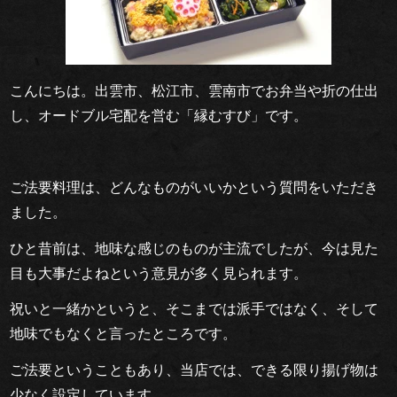
ブ
ル
こんにちは。出雲市、松江市、雲南市でお弁当や折の仕出
ご
し、オードブル宅配を営む「縁むすび」です。
利
用
ご法要料理は、どんなものがいいかという質問をいただき
シ
ました。
ー
ひと昔前は、地味な感じのものが主流でしたが、今は見た
目も大事だよねという意見が多く見られます。
ン
祝いと一緒かというと、そこまでは派手ではなく、そして
こ
地味でもなくと言ったところです。
だ
ご法要ということもあり、当店では、できる限り揚げ物は
少なく設定しています。