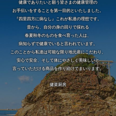
健康でありたいと願う皆さまの健康管理の
ト
お手伝いをすることを第一目的といたしました。
ご
『四里四方に病なし』これが私達の理想です。
昔から、自分の身の回りで採れる
家
春夏秋冬のものを食べ育った人は、
族
病知らずで健康でいると言われています。
の
このことから私達は可能な限り地元産にこだわり、
安心で安全、そして体にやさしく美味しいと
集
言っていただける商品を作り続けてまいります。
ま
り
健菜厨房
町
内