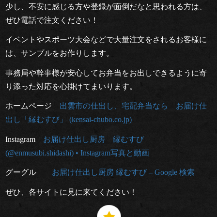
少し、不安に感じる方や登録が面倒だなと思われる方は、
法
ぜひ電話で注文ください！
ご
イベントやスポーツ大会などで大量注文をされるお客様に
は、サンプルをお作りします。
利
事務局や幹事様が安心してお弁当をお出しできるように寄
用
り添った対応を心掛けてまいります。
シ
ホームページ
出雲市の仕出し、宅配弁当なら お届け仕
出し「縁むすび」 (kensai-chubo.co.jp)
ー
Instagram
お届け仕出し厨房 縁むすび
ン
(@enmusubi.shidashi) • Instagram写真と動画
慶
グーグル
お届け仕出し厨房 縁むすび – Google 検索
事・
ぜひ、各サイトに見に来てください！
お