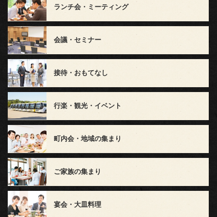
ー
ランチ会・ミーティング
ド
会議・セミナー
ブ
ル
接待・おもてなし
お
行楽・観光・イベント
茶・
そ
町内会・地域の集まり
の
他
ご家族の集まり
ご
宴会・大皿料理
予