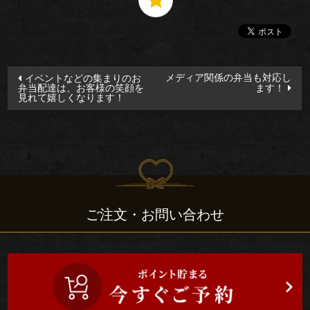
食
い
投
初
メディア関係の弁当も対応し
イベントなどの集まりのお
弁当配達は、お客様の笑顔を
ます！
稿
見れて嬉しくなります！
め
ナ
ビ
お
ゲ
祝
ー
シ
い
ョ
ご注文・お問い合わせ
ン
通
夜・
葬