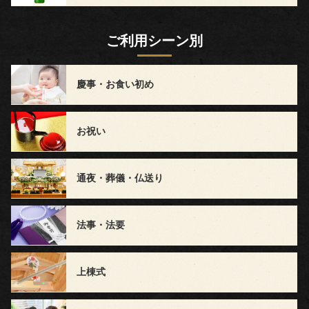
料
ご利用シーン別
理
慶事・お食い初め
種
類
お祝い
弁
通夜・葬儀・仏送り
当
会
法事・法要
席
上棟式
オ