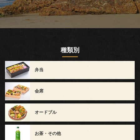
会・
地
域
の
種類別
集
ま
弁当
り
会席
宴
会・
オードブル
大
お茶・その他
皿