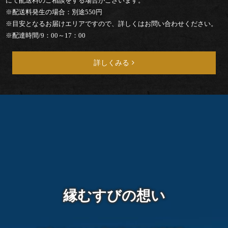
にて配送料のご相談をする場合がございます。
※配送料発生の場合：別途550円
て
※目安となるお届けエリアですので、詳しくはお問い合わせください。
※配達時間/9：00～17：00
な
し
詳しくみる
行
楽・
観
光・
イ
ベ
縁むすびの想い
ン