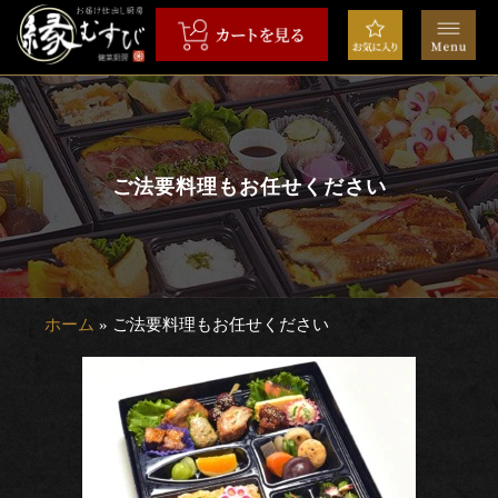
コ
ン
テ
ン
HOME
ツ
へ
弁
ス
ご法要料理もお任せください
当
キ
ッ
会
プ
席
ホーム
»
ご法要料理もお任せください
オ
ー
ド