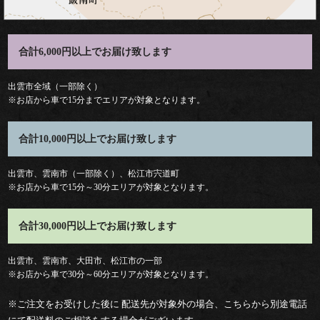
会
合計6,000円以上でお届け致します
議・
出雲市全域（一部除く）
セ
※お店から車で15分までエリアが対象となります。
ミ
合計10,000円以上でお届け致します
ナ
出雲市、雲南市（一部除く）、松江市宍道町
ー
※お店から車で15分～30分エリアが対象となります。
接
合計30,000円以上でお届け致します
待・
出雲市、雲南市、大田市、松江市の一部
※お店から車で30分～60分エリアが対象となります。
お
※ご注文をお受けした後に 配送先が対象外の場合、こちらから別途電話
も