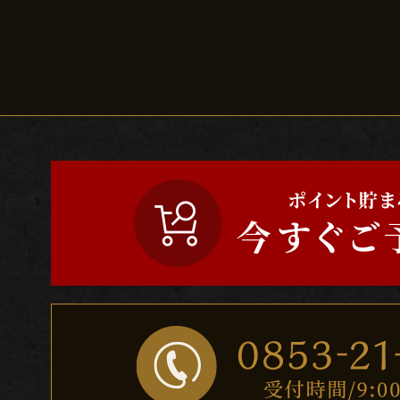
シ
ョ
ン