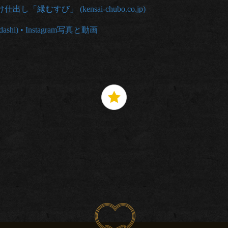
むすび」 (kensai-chubo.co.jp)
hi) • Instagram写真と動画