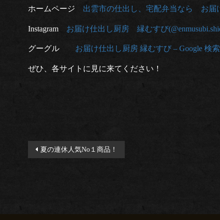
ホームページ
出雲市の仕出し、宅配弁当なら お届け仕出し「縁
Instagram
お届け仕出し厨房 縁むすび(@enmusubi.shidas
グーグル
お届け仕出し厨房 縁むすび – Google 検索
ぜひ、各サイトに見に来てください！
投
夏の連休人気No１商品！
稿
ナ
ビ
ゲ
ー