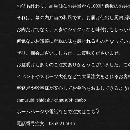
お盆も終わり、高単価なお弁当から1000円前後のお
それは、幕の内弁当の和風です。お届け仕出し厨房 
お肉だけでなく、人参やシイタケなど味付けもしっか
何気ないお惣菜に母親の味を感じれるものとなってい
ぜひ、機会ございましらた、ご賞味くださいませ。
お盆明けも多くのご注文ありがとうございました。こ
イベントやスポーツ大会などで大量注文をされるお客
事務局や幹事様が安心してお弁当をお出しできるよう
enmusubi~shidashi~enmusubi~chubo
ホームページや電話などで注文はこち👇
電話番号注文 0853‐21‐5015