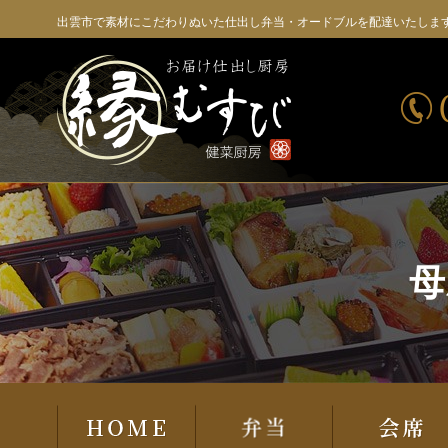
コ
出雲市で素材にこだわりぬいた仕出し弁当・オードブルを配達いたしま
ン
テ
ン
ツ
へ
ス
キ
ッ
プ
母